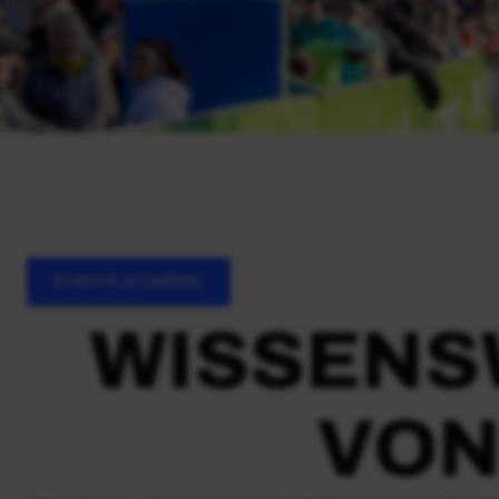
STARTPLATZBÖRSE
WISSENS
VON